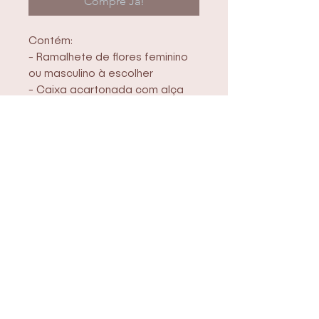
Compre Já!
Contém:
- Ramalhete de flores feminino
ou masculino à escolher
- Caixa acartonada com alça
de couro
- Vinho Toro 750ml
- 2 taças de vinho
- 1 Bolo de pote Red velvet com
creme branco e frutas
vermelhas
- 1 Caixa de chocolates nobres
nos sabores:
Cereja - Brigadeiro e trufa ao
licor de chocolate
- Cartão de mensagem