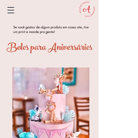
Se você gostou de algum produto em nosso site, tire
um print e mande pra gente!
Bolos para Aniversários